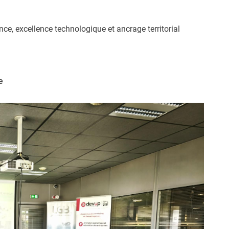
ment en
, excellence technologique et ancrage territorial
e