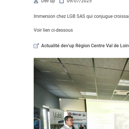
Dev'up
09/07/2025


l'adresse email indiqué ci-dessus. Vous pouvez vous désinscrire à tout mo
utilisant
le formulaire de désinscription
.
Immersion chez LGB SAS qui conjugue croissance
INSCRIPTION
Voir lien ci-dessous
Actualité dev'up Région Centre Val de Loir