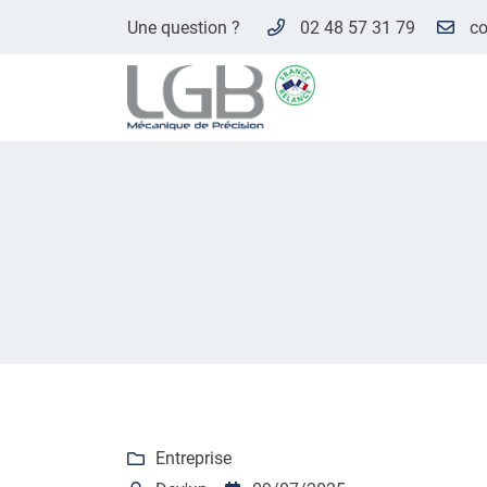
Une question ?
02 48 57 31 79
ZAACI du Paradis Rue des Terres Rouges
18500 Mehun sur Yèvre
02 48 57 31 79
Adresse email de réception

Entreprise

En cochant cette case, vous consentez à recevoir nos propositions commer