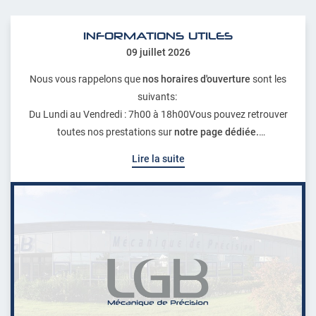
INFORMATIONS UTILES
09 juillet 2026
Nous vous rappelons que
nos horaires d'ouverture
sont les
suivants:
Du Lundi au Vendredi : 7h00 à 18h00Vous pouvez retrouver
toutes nos prestations sur
notre page dédiée.
Pour toutes questions, n'hésitez pas à nous contacter via notre
Lire la suite
formulaire de contact ou par téléphone au
02 48 57 31 79
.
Pensez à nous ajouter (
commercial@lgbsa.fr
) à vos adresses
pour faciliter nos échanges.
Nous vous souhaitons une agréable visite sur notre site, à
bientôt.
L'équipe de LGB SAS