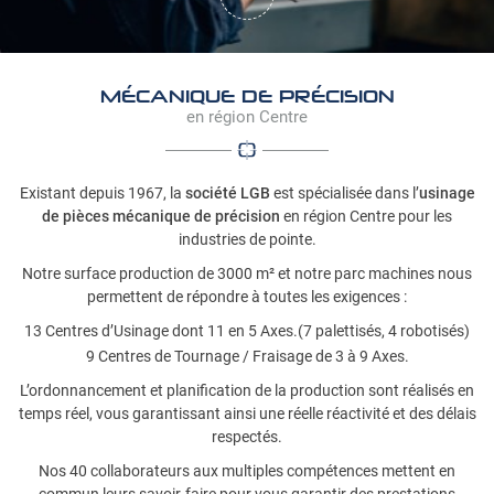
2010 - 2011
Programme d’Investissement de Matériel de Production (1
200 k €).
MÉCANIQUE DE PRÉCISION
2014
en région Centre
L.G.B. accroit sa surface de Production à 2 900 m².
Programme d’investissement Matériels de Production
(800 k €), avec notamment un 1er Centre de Tournage 8
Existant depuis 1967, la
société LGB
est spécialisée dans l’
usinage
Axes.
de pièces mécanique de précision
en région Centre pour les
2015 - 2016
industries de pointe.
Programme d’Investissement de Matériel de Production,
Notre surface production de 3000 m² et notre parc machines nous
(900 k €). Usinage, Electroérosion, Rectification : Notre
permettent de répondre à toutes les exigences :
Parc Machines-Outils est désormais 100 % en C.N.C.
13 Centres d’Usinage dont 11 en 5 Axes.(7 palettisés, 4 robotisés)
2017 - 2018
9 Centres de Tournage / Fraisage de 3 à 9 Axes.
Programme d’Investissement Matériels de Production, (2
L’ordonnancement et planification de la production sont réalisés en
700 k €) : “Accroissement des capacités dimensionnelles
temps réel, vous garantissant ainsi une réelle réactivité et des délais
du secteur Centres d’Usinage 5 Axes”.
respectés.
2019 - 2020
Nos 40 collaborateurs aux multiples compétences mettent en
Programme d’investissement Matériels de Production,