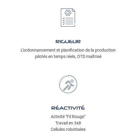
RIGUEUR
L’ordonnancement et planification
de la production
pilotés en temps réels, OTD maîtrisé
UNE QUESTI
02 48 57 31 7
Accueil
RÉACTIVITÉ
Activité "Fil Rouge"
Savoir-faire
Travail en 3x8
Cellules robotisées
Production