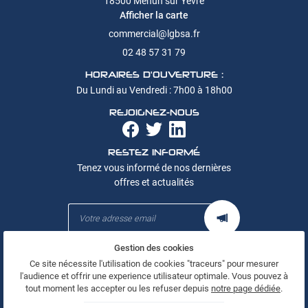
18500 Mehun sur Yèvre
Production
Afficher la carte
Réalisations
RESTEZ INF
02 48 57 31 79
Recrutement
HORAIRES D'OUVERTURE :
INSCRIPTION NEWS
Actualités
Du Lundi au Vendredi : 7h00 à 18h00
REJOIGNEZ-NOUS
Contact
REJOIGNEZ-NOU
RESTEZ INFORMÉ
Tenez vous informé de nos dernières
offres et actualités
Gestion des cookies
Mentions Légales
Ce site nécessite l'utilisation de cookies "traceurs" pour mesurer
Conditions générales d'utilisation
l'audience et offrir une experience utilisateur optimale. Vous pouvez à
Politique de confidentialité
tout moment les accepter ou les refuser depuis
notre page dédiée
.
Gestion des cookies