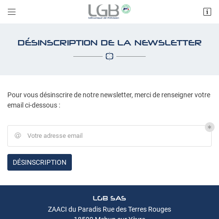


ZAACI du Paradis Rue des Terres Rouges
18500 Mehun sur Yèvre
DÉSINSCRIPTION DE LA NEWSLETTER
02 48 57 31 79
Pour vous désinscrire de notre newsletter, merci de renseigner votre
email ci-dessous :
Votre adresse email

UNE QUESTI
Adresse email de réception

DÉSINSCRIPTION
En cochant cette case, vous consentez à recevoir nos propositions commerciales à
l'adresse email indiqué ci-dessus. Vous pouvez vous désinscrire à tout moment en
02 48 57 31 7
Accueil
utilisant
le formulaire de désinscription
.
LGB SAS
Savoir-faire
INSCRIPTION
ZAACI du Paradis Rue des Terres Rouges